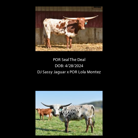
POR Seal The Deal
DOB: 4/28/2024
DJ Sassy Jaguar
x
POR Lola Montez