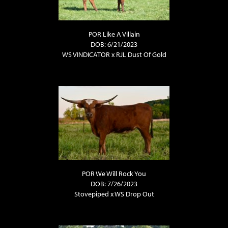
POR Like A Villain
DOB: 6/21/2023
WS VINDICATOR
x
RJL Dust Of Gold
POR We Will Rock You
DOB: 7/26/2023
Stovepiped
x
WS Drop Out