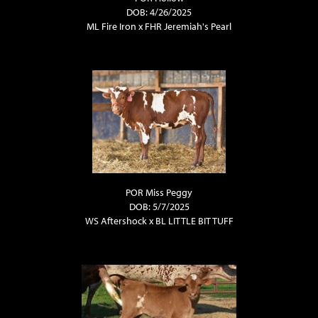
DOB: 4/26/2025
ML Fire Iron
x
FHR Jeremiah's Pearl
POR Miss Peggy
DOB: 5/7/2025
WS Aftershock
x
BL LITTLE BIT TUFF