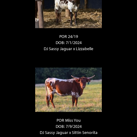
POR 24/19
DOB: 7/1/2024
DJ Sassy Jaguar
x
Lizzabelle
POR Miss You
DOB: 7/9/2024
DJ Sassy Jaguar
x
Sittin Senorita