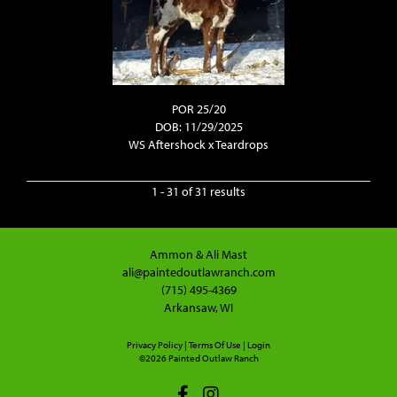
POR 25/20
DOB: 11/29/2025
WS Aftershock
x
Teardrops
1 - 31 of 31 results
Ammon & Ali Mast
ali@paintedoutlawranch.com
(715) 495-4369
Arkansaw, WI
Privacy Policy
Terms Of Use
Login
©2026 Painted Outlaw Ranch