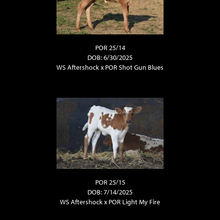
POR 25/14
DOB: 6/30/2025
WS Aftershock
x
POR Shot Gun Blues
POR 25/15
DOB: 7/14/2025
WS Aftershock
x
POR Light My Fire